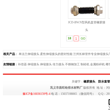
JCD-BW.N型风机盘管橡胶接
头
18
1
相关产品
：
单法兰伸缩接头
柔性伸缩接头的密封性能
兰州长林管件专业伸缩接头
寸--长林管件最专业
分析《鸭嘴阀在排海工程中所展现出的强大优势》长林鸭嘴阀
友情链接
：
补偿器
伸缩接头
伸缩接头
传力接头
不锈钢加工
制砖机
金属粉碎机
椰
关键字：
橡胶接头
、
防水套管
巩义市昌旺给排水材料厂
版权所有 地 址：河
豫ICP备16036159号-4
电 话：15037198065 （微信同号） Q Q：29140