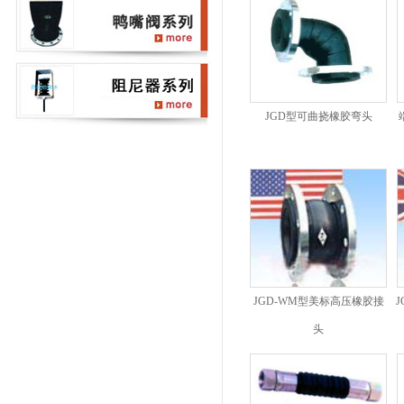
JGD型可曲挠橡胶弯头
JGD-WM型美标高压橡胶接
头