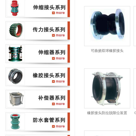
可曲挠双球橡胶接头
橡胶接头防拉脱限位装置