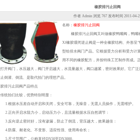
橡胶排污止回阀
作者 Admin 浏览
767 发布时间
2011-04-2
名称：
橡胶排污止回阀
橡胶排污止回阀又叫做橡胶鸭嘴阀，鸭嘴
Xf橡胶缓闭逆止阀是一种全橡胶结构、外形呈“
型给排水阀门产品。它根据受力分析和受力计
用不同的橡胶配方，并按特殊工艺制作而成。
能打开阀门，水压越大，阀门开启越大，水流量越大，阀口越紧，密封效果好。它广泛
防止倒灌、倒流、是取代拍门的理想产品。
橡胶排污止回阀产品特点
予传统拍们比较，优势特别明显：
1.根据水压差自动开启和关闭，安全可靠，无噪音，无需人员操作，无需维护。
2.正向开启水阻力小，启动压力小，且流量根据水压自然调节：
3.反向逆止密封好，没有渗漏，防止了倒流，背压越大，效果越佳：
4.防腐、耐老化、不变形、适应性强、使用寿命长；
5.尺寸范围广，公称直径DN50至DN3000。