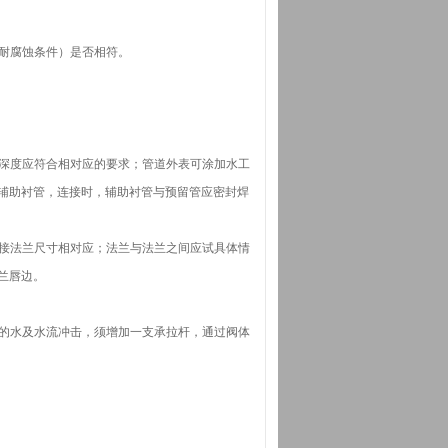
、耐腐蚀条件）是否相符。
入深度应符合相对应的要求；管道外表可涂加水工
辅助衬管，连接时，辅助衬管与预留管应密封焊
连接法兰尺寸相对应；法兰与法兰之间应试具体情
兰唇边。
大量的水及水流冲击，须增加一支承拉杆，通过阀体