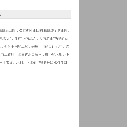
2
橡胶止回阀，橡胶柔性止回阀,橡胶缓闭逆止阀。
鸭嘴状”，具有“正向流入，反向逆止”功能的新
算，针对不同的工况，采用不同的设计机理，选
正向工作时，水由进水口流入，微小的水压，便
用于市政、水利、污水处理等各种出水排放口，