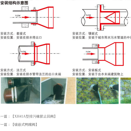
上一篇：【
XH41A型排污橡胶止回阀
】
下一篇：【
镶嵌式鸭嘴阀
】