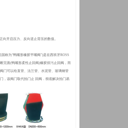
及正向开启压力、反向逆止背压的数值。
美国称为“鸭嘴形橡胶平嘴阀”)是在西班牙ROSS
断完善(鸭嘴形柔性止回阀)橡胶排污止回阀，而
该阀门可以给直管、法兰管、水泥管、玻璃钢管
门，该阀门取代拍门止 回阀．彻底解决拍门易