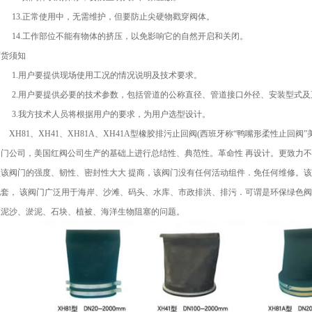
13.正常使用中，无需维护，但要防止尖硬物戳穿阀体。
14.工作部位不能有物体的挤压，以免影响它的自然开启和关闭。
订货须知
1.用户要提供现场使用工况的情况说明及技术要求。
2.用户要提供必要的技术参数，包括管道的公称直径、管道接口外径、安装型式
3.我方技术人员将根据用户的要求，为用户选型设计。
H81、XH41、XH81A、XH41A型橡胶排污止回阀(西班牙称“鸭嘴形柔性止回阀”
阀门公司，美国红阀公司生产的基础上进行总结性、典范性。革命性 再设计。更致力不
使该阀门的强度、韧性、密封性大大 提商，该阀门没有任何活动组件．免任何维修。
配套， 该阀门广泛用于海岸、沙滩、码头、水库、市政排洪、排污．可谓是环保绿色阀
被泥沙、淤泥、石块、植被、海洋生物阻塞的问题。