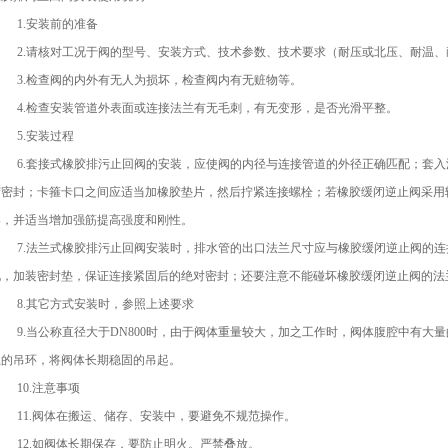
1.安装前的准备
2.请核对工况于阀的型号、安装方式、技术参数、技术要求（耐压或北压、耐温
3.检查阀的内外有无人为损坏，检查阀内有无赃物等。
4.检查安装管道外表面或连接法兰有无毛刺，有无变形，是否光滑平整。
5.安装过程
6.套接式橡胶排污止回阀的安装，应使阀的内径与连接管道的外径正确匹配；套
胶密封；卡箍卡口之间应适当加橡胶垫片，然后拧紧连接螺栓；若橡胶缓闭逆止阀采用
牢，并适当增加强筋提高强度和刚性。
7.法兰式橡胶排污止回阀安装时，排水管的出口法兰尺寸应与橡胶缓闭逆止阀的
况，加装密封垫，保证连接紧固后的绝对密封；还要注意不能碰坏橡胶缓闭逆止阀的法
8.其它方式安装时，参照上述要求
9.当公称直径大于DN800时，由于阀体重量较大，加之工作时，阀体腹腔中有
上的吊环，将阀体长期稳固的吊起。
10.注意事项
11.阀体在搬运、储存、安装中，要避免不规范操作。
12.如阀体长期保存，要防止明火。严禁叠放。